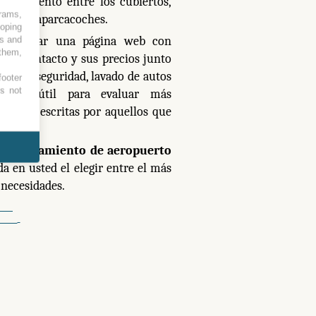
parcamiento entre los cubiertos,
grams,
icio de aparcacoches.
loping
encontrar una página web con
es and
 them,
n de contacto y sus precios junto
eguros, seguridad, lavado de autos
footer
es not
stica útil para evaluar más
siones escritas por aquellos que
el
aparcamiento de aeropuerto
a en usted el elegir entre el más
 necesidades.