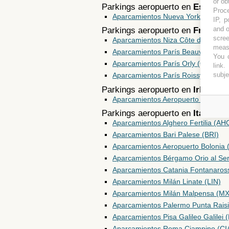
or ob
Parkings aeropuerto en
Estados
Proce
Aparcamientos Nueva York JFK (JF
IP, p
and o
Parkings aeropuerto en
Francia
scree
Aparcamientos Niza Côte d'Azur (N
measu
Aparcamientos París Beauvais-Tillé
You c
Aparcamientos París Orly (ORY)
link
.
subje
Aparcamientos París Roissy CDG 
Parkings aeropuerto en
Irlanda
Aparcamientos Aeropuerto Dublín 
Parkings aeropuerto en
Italia
Aparcamientos Alghero Fertilia (AH
Aparcamientos Bari Palese (BRI)
Aparcamientos Aeropuerto Bolonia 
Aparcamientos Bérgamo Orio al Ser
Aparcamientos Catania Fontanaros
Aparcamientos Milán Linate (LIN)
Aparcamientos Milán Malpensa (M
Aparcamientos Palermo Punta Rais
Aparcamientos Pisa Galileo Galilei 
Aparcamientos Roma Ciampino (CI