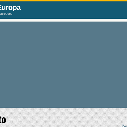
Europa
 europeos
to