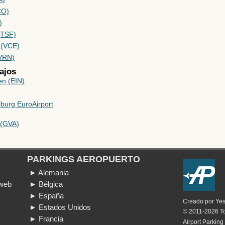
CO)
)
(TSF)
 (VCE)
(VRN)
ajos
en (EIN)
burg EuroAirport
 (GVA)
PARKINGS AEROPUERTO
► Alemania
 web
► Bélgica
► España
Creado por
Ye
► Estados Unidos
© 2011-2026 To
► Francia
Airport Parking