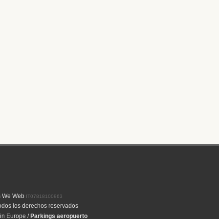
s We Web
IT07818100963
dos los derechos reservados
 in Europe
/
Parkings aeropuerto