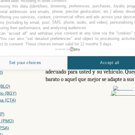
posibilidad de comparar por tipo de a
tained later, including in other contexts.
 Unidos
ssing this data (identifiers, browsing, preferences, purchases, loyalty pro
descubiertos y aquellos que ofrecen serv
K)
ostal addresses and emails, phone, precise geolocation, etc.) allows deve
Además, para cada compañía podrá 
ffering you services, content, commercial offers and ads across your devic
ns (including by email, post, SMS, phone, audio, and video), personalising
CE)
detalles sobre su ubicación, informació
ring their performance, and analysing audiences.
 (BVA)
con los servicios ofrecidos tales como s
an "accept all" and withdraw your consent at any time via the "cookies" 
 You can also "set detailed preferences" and object to processing activiti
y de tipo mecánico. Una caracterí
ct to consent. These choices remain valid for 12 months 5 days.
(CDG)
adecuadamente los parkings son las revi
powered by
han usado sus servicios.
(DUB)
Set your choices
Accept all
Nuestra misión es ayudar a encontrar 
adecuado para usted y su vehículo. Qued
O)
barato o aquel que mejor se adapte a sus
(BLQ)
io (BGY)
sa (CTA)
XP)
i (PMO)
(PSA)
A)