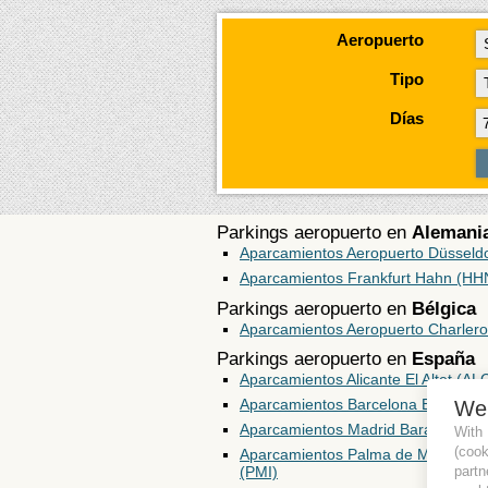
Aeropuerto
Tipo
Días
Parkings aeropuerto en
Alemani
Aparcamientos Aeropuerto Düsseld
Aparcamientos Frankfurt Hahn (HH
Parkings aeropuerto en
Bélgica
Aparcamientos Aeropuerto Charlero
Parkings aeropuerto en
España
Aparcamientos Alicante El Altet (AL
Aparcamientos Barcelona El Prat (
We
Aparcamientos Madrid Barajas (MA
With
(coo
Aparcamientos Palma de Mallorca 
partn
(PMI)