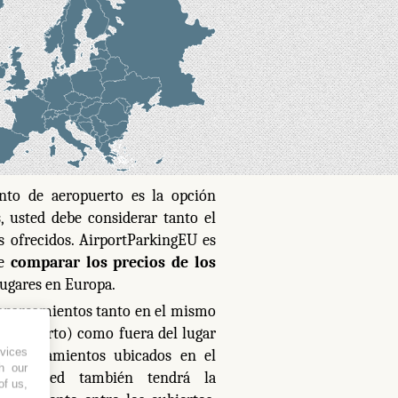
ento de aeropuerto es la opción
, usted debe considerar tanto el
s ofrecidos. AirportParkingEU es
te
comparar los precios de los
lugares en Europa.
 aparcamientos tanto en el mismo
 aeropuerto) como fuera del lugar
vices
 aparcamientos ubicados en el
h our
nta usted también tendrá la
of us,