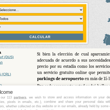
a
Si bien la elección de cual aparcami
orf (DUS)
adecuada de acuerdo a sus necesidades
N)
precio por su estadía como los servicio
un servicio gratuito online que permi
i (CRL)
parkings de aeropuerto
en más de 15 
Por cada aeropuerto usted podrá hallar
C)
BCN)
lcome
sitio (aquellos que están adyacentes al
D)
 our 113
partners
, we wish to store and access information on your de
(usualmente son más baratos que los
kies, pixels in emails, etc.), combine and share your personal data wit
Son Sant Joan
aeropuerto). Con nuestra herramie
ers, whether collected on this website or in our emails, already held by some 