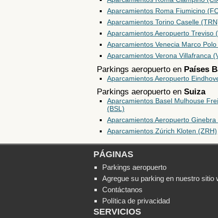
Aparcamientos Roma Fiumicino (F
Aparcamientos Torino Caselle (TRN
Aparcamientos Aeropuerto Treviso 
Aparcamientos Venecia Marco Polo
Aparcamientos Verona Villafranca 
Parkings aeropuerto en
Países B
Aparcamientos Aeropuerto Eindhov
Parkings aeropuerto en
Suiza
Aparcamientos Basel Mulhouse Frei
(BSL)
Aparcamientos Aeropuerto Ginebra
Aparcamientos Zúrich Kloten (ZRH)
PÁGINAS
Parkings aeropuerto
Agregue su parking en nuestro sitio
Contáctanos
Política de privacidad
SERVICIOS